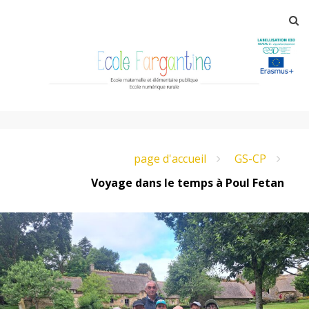
Aller
R
au
contenu
principal
E
page d'accueil
GS-CP
c
Voyage dans le temps à Poul Fetan
o
l
e