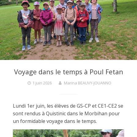
F
a
r
g
Voyage dans le temps à Poul Fetan
1 juin 2026
Marina BEAUVY-JOUANNO
a
Lundi 1er juin, les élèves de GS-CP et CE1-CE2 se
n
sont rendus à Quistinic dans le Morbihan pour
un formidable voyage dans le temps.
t