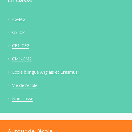
PS-MS
GS-CP
CE1-CE2
CM1-CM2
Ecole bilingue Anglais et Erasmus+
Vie de l'école
Non classé
Autour de l’école