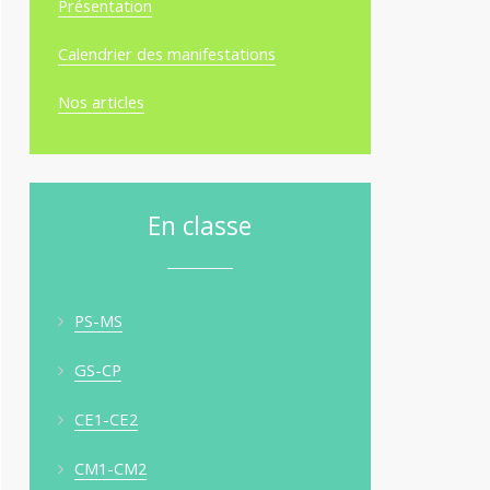
Présentation
Calendrier des manifestations
Nos articles
En classe
PS-MS
GS-CP
CE1-CE2
CM1-CM2