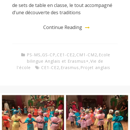
de sets de table en classe, le tout accompagné
d’une découverte des traditions
Continue Reading
PS-MS
,
GS-CP
,
CE1-CE2
,
CM1-CM2
,
Ecole
bilingue Anglais et Erasmus+
,
Vie de
l'école
CE1-CE2
,
Erasmus
,
Projet anglais