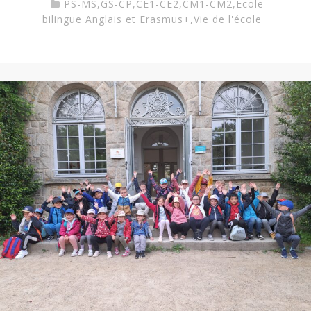
PS-MS
,
GS-CP
,
CE1-CE2
,
CM1-CM2
,
Ecole
bilingue Anglais et Erasmus+
,
Vie de l'école