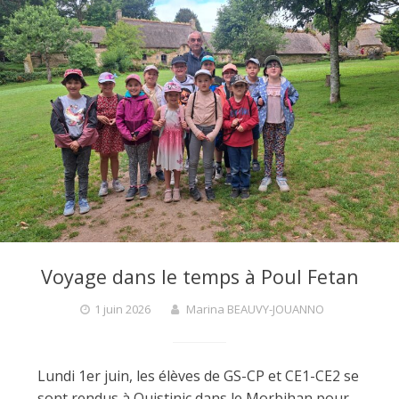
r
l
a
y
Voyage dans le temps à Poul Fetan
1 juin 2026
Marina BEAUVY-JOUANNO
Lundi 1er juin, les élèves de GS-CP et CE1-CE2 se
sont rendus à Quistinic dans le Morbihan pour