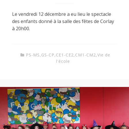
Le vendredi 12 décembre a eu lieu le spectacle
des enfants donné à la salle des fêtes de Corlay
à 20h00.
PS-MS
,
GS-CP
,
CE1-CE2
,
CM1-CM2
,
Vie de
l'école