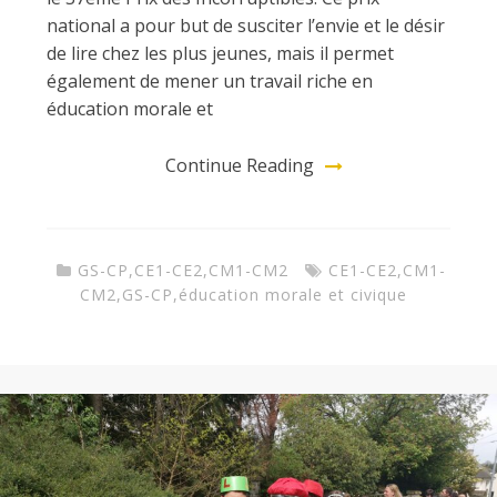
national a pour but de susciter l’envie et le désir
de lire chez les plus jeunes, mais il permet
également de mener un travail riche en
éducation morale et
Continue Reading
GS-CP
,
CE1-CE2
,
CM1-CM2
CE1-CE2
,
CM1-
CM2
,
GS-CP
,
éducation morale et civique