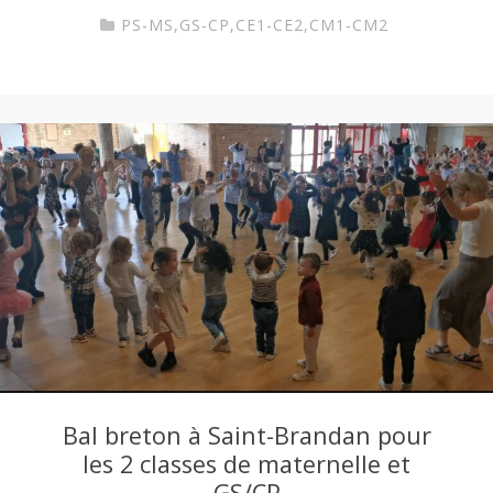
PS-MS
,
GS-CP
,
CE1-CE2
,
CM1-CM2
Bal breton à Saint-Brandan pour
les 2 classes de maternelle et
GS/CP