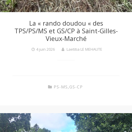
i
La « rando doudou « des
TPS/PS/MS et GS/CP à Saint-Gilles-
n
Vieux-Marché
e
4 juin 2026
Laetitia LE MEHAUTE
d
e
PS-MS
,
GS-CP
C
o