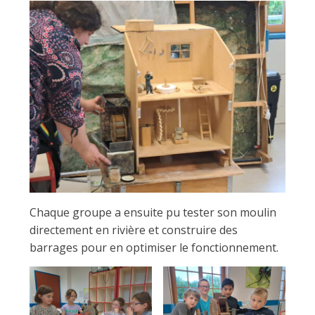
i
n
e
d
e
Chaque groupe a ensuite pu tester son moulin
directement en rivière et construire des
barrages pour en optimiser le fonctionnement.
C
o