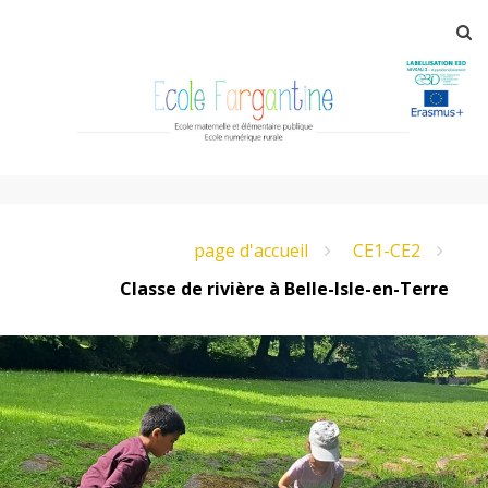
Aller
R
au
contenu
principal
E
page d'accueil
CE1-CE2
c
Classe de rivière à Belle-Isle-en-Terre
o
l
e