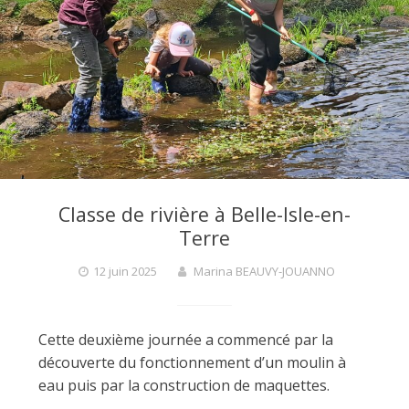
F
a
r
g
Classe de rivière à Belle-Isle-en-
Terre
a
12 juin 2025
Marina BEAUVY-JOUANNO
n
Cette deuxième journée a commencé par la
découverte du fonctionnement d’un moulin à
t
eau puis par la construction de maquettes.