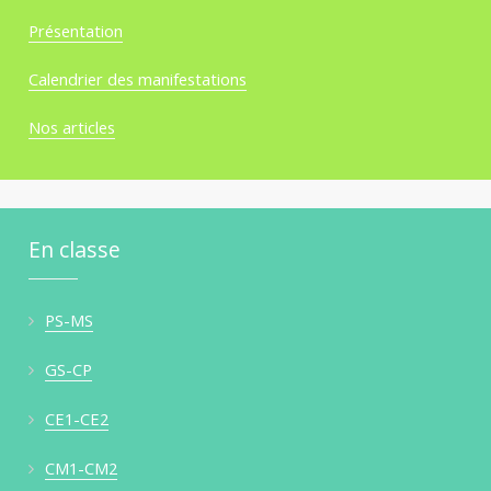
Présentation
Calendrier des manifestations
Nos articles
En classe
PS-MS
GS-CP
CE1-CE2
CM1-CM2