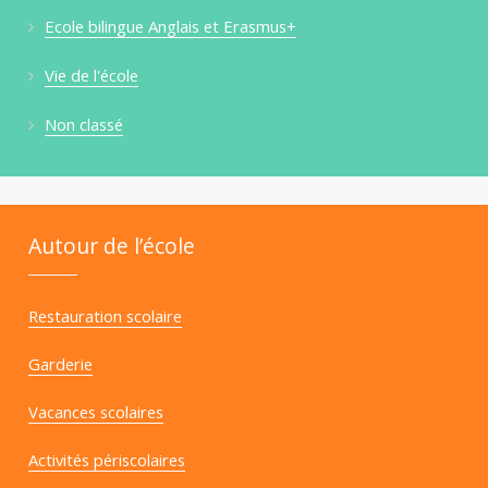
Ecole bilingue Anglais et Erasmus+
Vie de l'école
Non classé
Autour de l’école
Restauration scolaire
Garderie
Vacances scolaires
Activités périscolaires