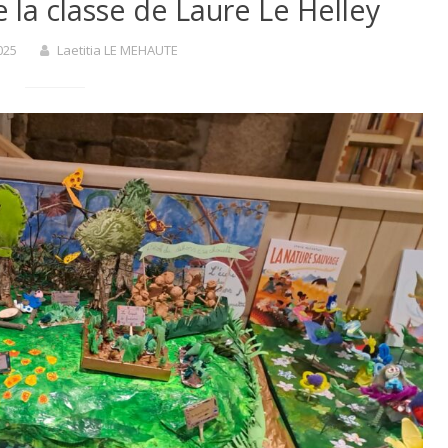
 la classe de Laure Le Helley
025
Laetitia LE MEHAUTE