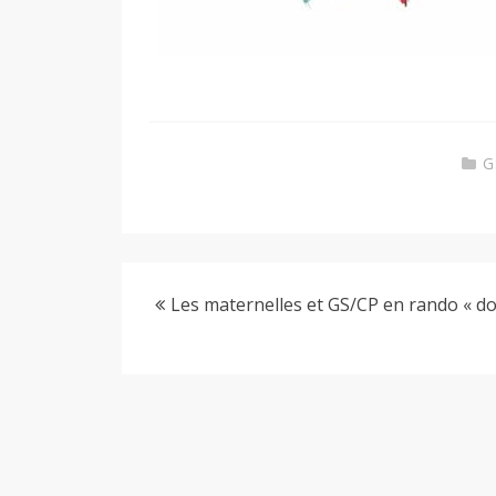
y
G
Les maternelles et GS/CP en rando « d