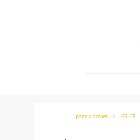
Aller
au
contenu
principal
E
page d'accueil
GS-CP
c