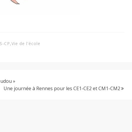
S-CP
,
Vie de l'école
oudou »
Une journée à Rennes pour les CE1-CE2 et CM1-CM2