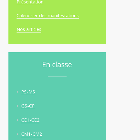
Présentation
Calendrier des manifestations
Nos articles
En classe
PS-MS
GS-CP
CE1-CE2
CM1-CM2