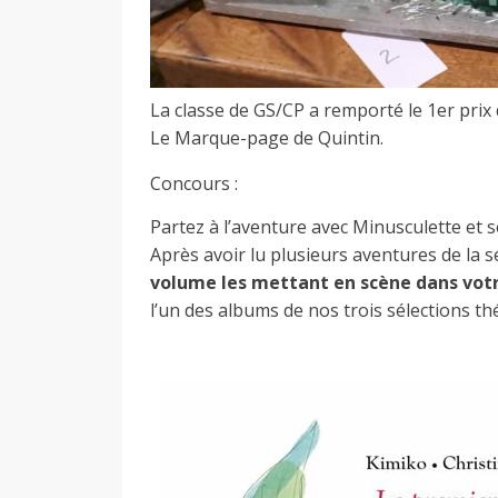
a
n
La classe de GS/CP a remporté le 1er prix d
Le Marque-page de Quintin.
t
Concours :
Partez à l’aventure avec Minusculette et s
i
Après avoir lu plusieurs aventures de la 
volume les mettant en scène dans votr
l’un des albums de nos trois sélections t
n
e
d