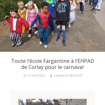
F
a
r
g
Toute l’école Fargantine à l’EHPAD
de Corlay pour le carnaval
a
10 avril 2026
Laetitia LE MEHAUTE
n
t