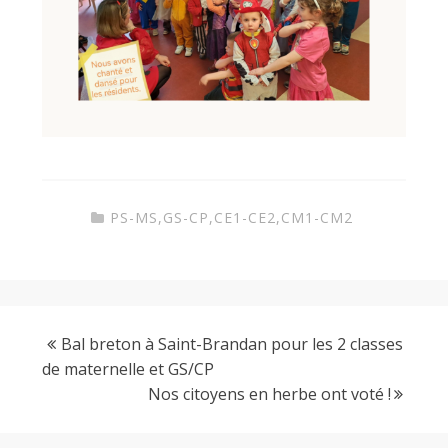
r
l
a
PS-MS
,
GS-CP
,
CE1-CE2
,
CM1-CM2
y
Bal breton à Saint-Brandan pour les 2 classes
de maternelle et GS/CP
Nos citoyens en herbe ont voté !