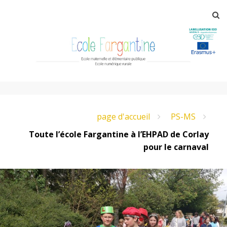
Aller
R
au
contenu
principal
E
page d'accueil
PS-MS
c
Toute l’école Fargantine à l’EHPAD de Corlay
pour le carnaval
o
l
e