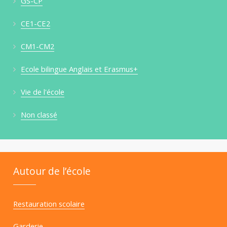
GS-CP
CE1-CE2
CM1-CM2
Ecole bilingue Anglais et Erasmus+
Vie de l'école
Non classé
Autour de l’école
Restauration scolaire
Garderie