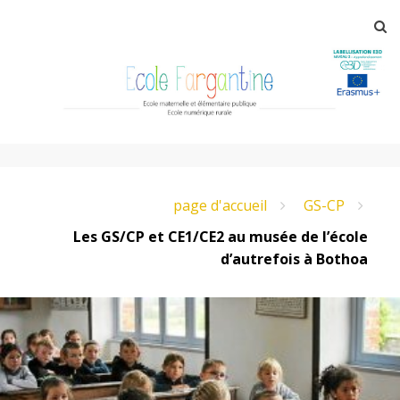
Aller
R
au
contenu
principal
E
page d'accueil
GS-CP
c
Les GS/CP et CE1/CE2 au musée de l’école
d’autrefois à Bothoa
o
l
e