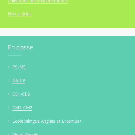
Calendrier des manifestations
Nos articles
En classe
PS-MS
GS-CP
CE1-CE2
CM1-CM2
Ecole bilingue Anglais et Erasmus+
Vie de l'école