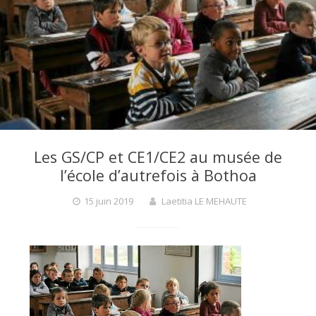
F
a
r
Les GS/CP et CE1/CE2 au musée de
g
l’école d’autrefois à Bothoa
15 juin 2019
Laetitia LE MEHAUTE
a
n
t