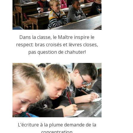
i
n
Dans la classe, le Maître inspire le
respect: bras croisés et lèvres closes,
e
pas question de chahuter!
d
e
C
L’écriture à la plume demande de la
o
concentration