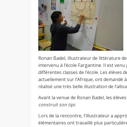
e
C
o
Ronan Badel, illustrateur de littérature de
intervenu à l’école Fargantine. Il est ven
différentes classes de l’école. Les élèves 
r
actuellement sur l’Afrique, ont demandé à l
réalisé une très belle illustration de l’al
l
Avant la venue de Ronan Badel, les élèves
construit son tipi.
a
Lors de la rencontre, l’illustrateur a appr
élémentaires ont travaillé plus particuli