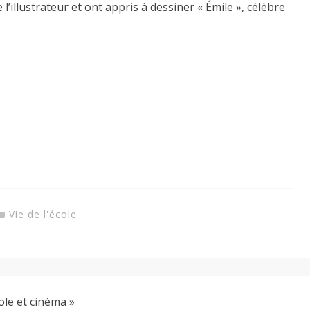
’illustrateur et ont appris à dessiner « Émile », célèbre
Vie de l'école
ole et cinéma »