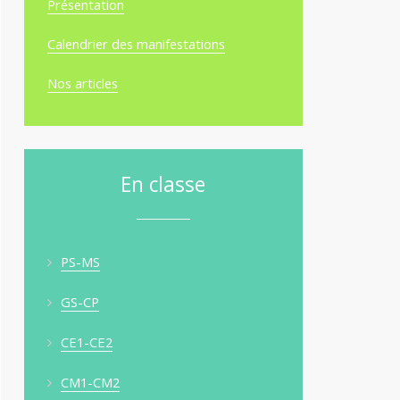
Présentation
Calendrier des manifestations
Nos articles
En classe
PS-MS
GS-CP
CE1-CE2
CM1-CM2