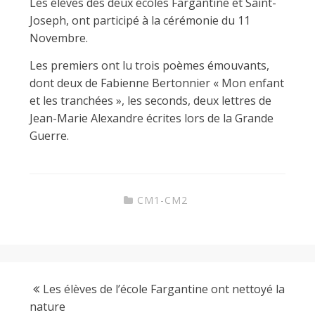
Les élèves des deux écoles Fargantine et Saint-
Joseph, ont participé à la cérémonie du 11
i
Novembre.
Les premiers ont lu trois poèmes émouvants,
n
dont deux de Fabienne Bertonnier « Mon enfant
et les tranchées », les seconds, deux lettres de
e
Jean-Marie Alexandre écrites lors de la Grande
Guerre.
d
CM1-CM2
e
C
Les élèves de l’école Fargantine ont nettoyé la
o
nature