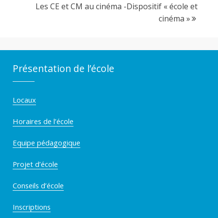
Les CE et CM au cinéma -Dispositif « école et
r
cinéma »
l
Présentation de l’école
a
Locaux
y
Horaires de l’école
Equipe pédagogique
Projet d’école
Conseils d’école
Inscriptions