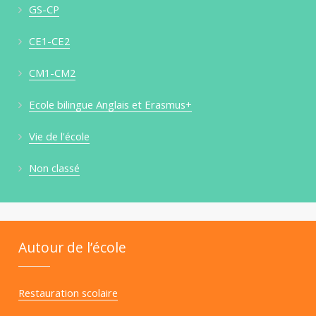
GS-CP
CE1-CE2
CM1-CM2
Ecole bilingue Anglais et Erasmus+
Vie de l'école
Non classé
Autour de l’école
Restauration scolaire