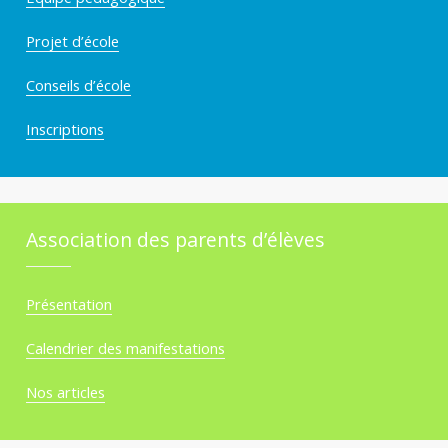
r
Projet d’école
Conseils d’école
l
Inscriptions
a
y
Association des parents d’élèves
Présentation
Calendrier des manifestations
Nos articles