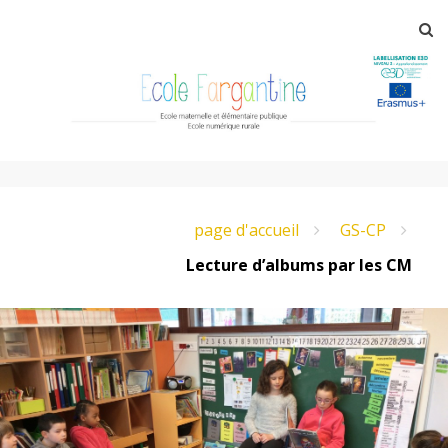
Aller
R
au
contenu
principal
E
page d'accueil
GS-CP
c
Lecture d’albums par les CM
o
l
e