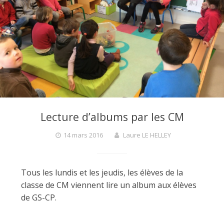
F
a
r
g
Lecture d’albums par les CM
14 mars 2016
Laure LE HELLEY
a
Tous les lundis et les jeudis, les élèves de la
n
classe de CM viennent lire un album aux élèves
de GS-CP.
t