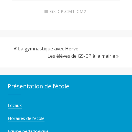
i
GS-CP
,
CM1-CM2
n
La gymnastique avec Hervé
e
Les élèves de GS-CP à la mairie
d
Présentation de l’école
e
C
Locaux
Horaires de l’école
o
Equipe pédagogique