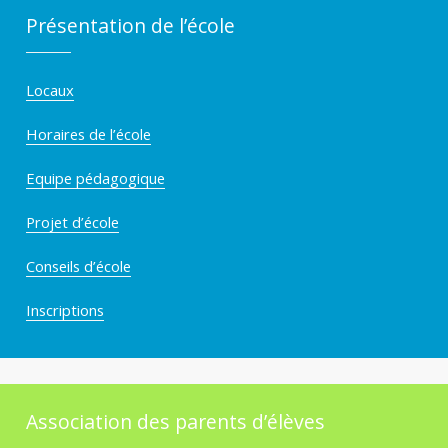
Présentation de l’école
i
Locaux
n
Horaires de l’école
e
Equipe pédagogique
Projet d’école
d
Conseils d’école
e
Inscriptions
C
Association des parents d’élèves
o