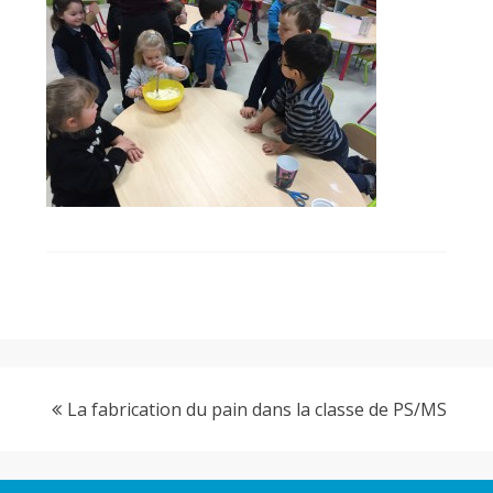
F
a
r
g
a
n
La fabrication du pain dans la classe de PS/MS
t