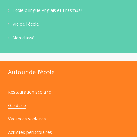
Ecole bilingue Anglais et Erasmus+
Vie de l'école
Non classé
Autour de l’école
Restauration scolaire
Garderie
Vacances scolaires
Activités périscolaires