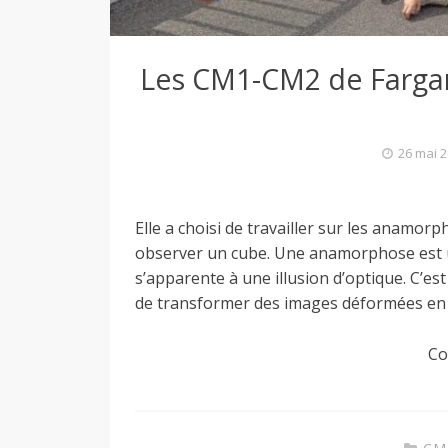
a
Les CM1-CM2 de Fargan
n
26 mai 
t
i
Elle a choisi de travailler sur les anamor
observer un cube. Une anamorphose est
s’apparente à une illusion d’optique. C’est
n
de transformer des images déformées en 
Co
e
d