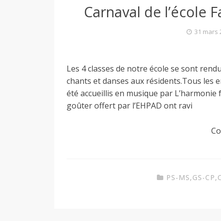
Carnaval de l’école 
31 mars 
Les 4 classes de notre école se sont rend
chants et danses aux résidents.Tous les 
été accueillis en musique par L’harmonie f
goûter offert par l’EHPAD ont ravi
Co
PS-MS
,
GS-CP
,