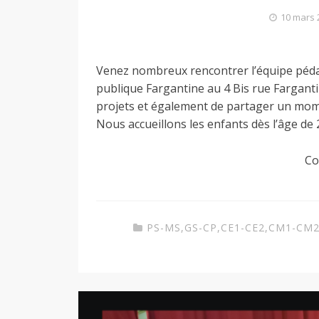
10 mars 
Venez nombreux rencontrer l’équipe pédag
publique Fargantine au 4 Bis rue Farganti
projets et également de partager un momen
Nous accueillons les enfants dès l’âge de
Co
PS-MS
,
GS-CP
,
CE1-CE2
,
CM1-CM