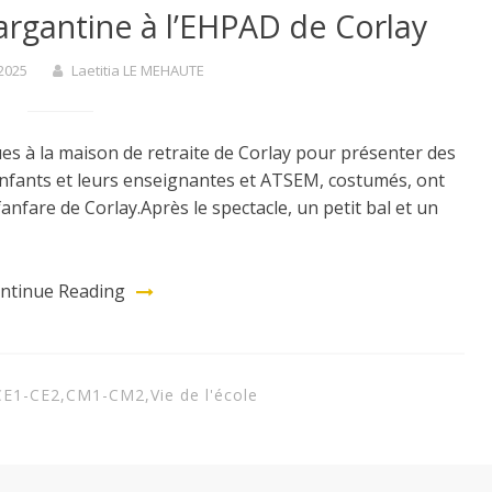
Fargantine à l’EHPAD de Corlay
2025
Laetitia LE MEHAUTE
ues à la maison de retraite de Corlay pour présenter des
enfants et leurs enseignantes et ATSEM, costumés, ont
anfare de Corlay.Après le spectacle, un petit bal et un
ntinue Reading
CE1-CE2
,
CM1-CM2
,
Vie de l'école