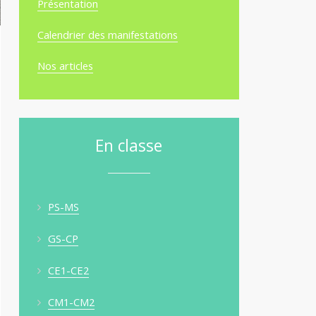
Présentation
Calendrier des manifestations
Nos articles
En classe
PS-MS
GS-CP
CE1-CE2
CM1-CM2